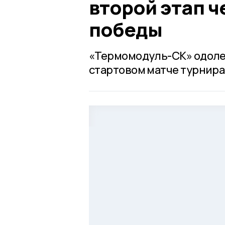
второй этап ч
победы
«Термомодуль-СК» одолел
стартовом матче турнира