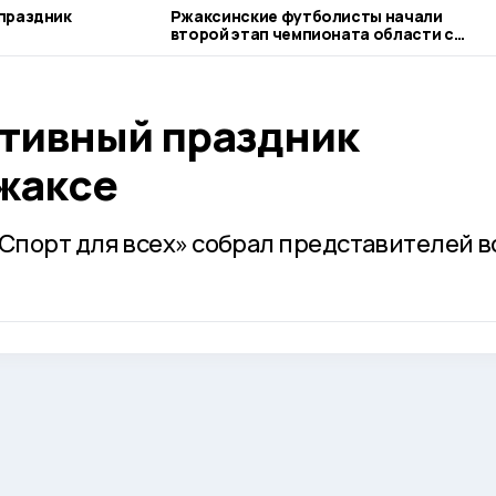
праздник
Ржаксинские футболисты начали
второй этап чемпионата области с
победы
тивный праздник
Ржаксе
порт для всех» собрал представителей в