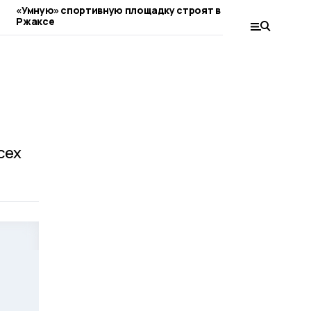
«Умную» спортивную площадку строят в
Ржаксинские 
Ржаксе
участие в обл
сех