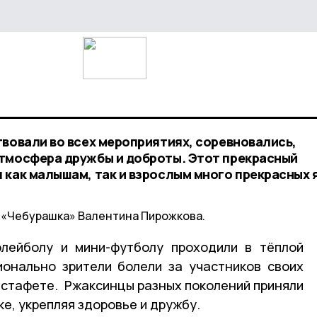
твовали во всех мероприятиях, соревновались,
тмосфера дружбы и доброты. Этот прекрасный
 как малышам, так и взрослым много прекрасных 
 «Чебурашка» Валентина Пирожкова.
олейболу и мини-футболу проходили в тёплой
онально зрители болели за участников своих
эстафете. Ржаксинцы разных поколений приняли
е, укрепляя здоровье и дружбу.