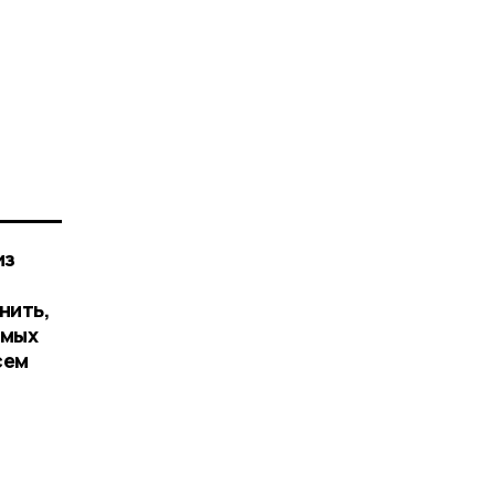
из
нить,
амых
сем