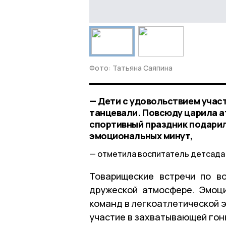
Фото: Татьяна Саяпина
— Дети с удовольствием учас
танцевали. Повсюду царила а
спортивный праздник подарил
эмоциональных минут,
отметила воспитатель детсада
Товарищеские встречи по в
дружеской атмосфере. Эмоци
команд в легкоатлетической 
участие в захватывающей гонк