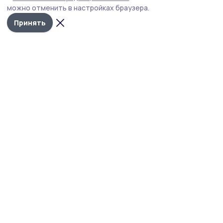
Ржаксинцы сыграли в футбол на
можно отменить в настройках браузера.
снегу
Принять
26 февраля 2024, 18:02
Спорт
Ржаксинские футболисты
участвовали в Кубке Главы
Тамбовской области
15 января 2024, 17:13
Спорт
Турнир по мини-футболу на кубок
Евгения Артюхина прошёл в
Ржаксе
4 декабря 2023, 08:59
Спорт
Серебряными призёрами
областного турнира стали
ржаксинские футболисты
27 ноября 2023, 18:09
Спорт
Ржаксинские футболисты