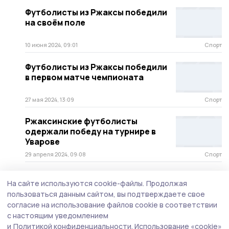
Футболисты из Ржаксы победили
на своём поле
10 июня 2024, 09:01
Спорт
Футболисты из Ржаксы победили
в первом матче чемпионата
27 мая 2024, 13:09
Спорт
Ржаксинские футболисты
одержали победу на турнире в
Уварове
29 апреля 2024, 09:08
Спорт
Спортивные соревнования для
На сайте используются cookie-файлы.
Продолжая
школьников проводятся в
пользоваться данным сайтом, вы подтверждаете свое
Ржаксинском округе
согласие на использование файлов cookie в соответствии
2 марта 2024, 14:42
Спорт
с настоящим уведомлением
и
Политикой конфиденциальности.
Использование «cookie»