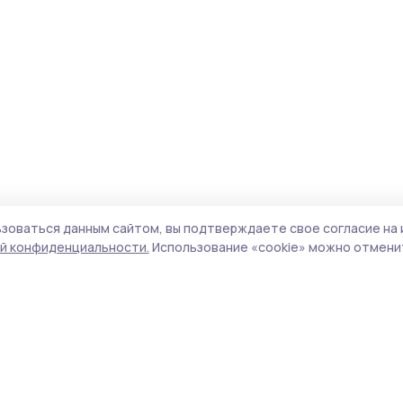
зоваться данным сайтом, вы подтверждаете свое согласие на 
й конфиденциальности.
Использование «cookie» можно отменит
Учредитель и издатель:
ООО «Издательский
Поли
дом «Тамбов»
Сай
Адрес редакции:
392000, Тамбовская обл.,
coo
г.Тамбов, ш. Моршанское, д.14а
сай
Номер телефона редакции:
8 (4752) 45-05-
испо
76
нас
Электронная почта редакции:
конф