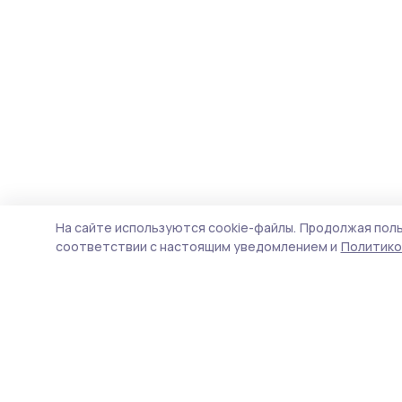
На сайте используются cookie-файлы.
Продолжая поль
соответствии с настоящим уведомлением и
Политико
Знамя труда 68
Новости
Истории
Карточки