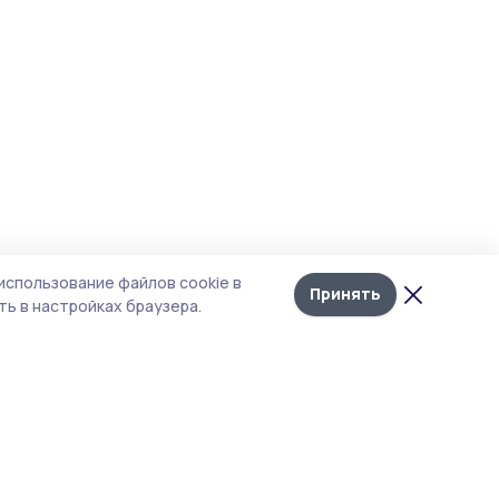
использование файлов cookie в
Принять
ь в настройках браузера.
тика конфиденциальности
т содержит сервисы, использующие
kies. Продолжая пользоваться данным
том, вы подтверждаете свое согласие на
льзование файлов cookie в соответствии с
тоящим уведомлением и Политикой
иденциальности. Использование «cookie»