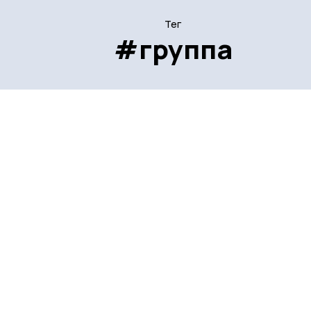
Тег
#группа