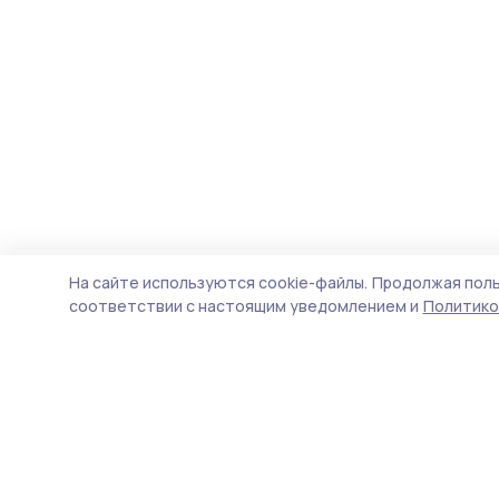
На сайте используются cookie-файлы.
Продолжая поль
соответствии с настоящим уведомлением и
Политико
Знамя труда 68
Новости
Истории
Карточки