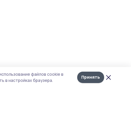
использование файлов cookie в
Принять
ь в настройках браузера.
тика конфиденциальности
т содержит сервисы, использующие
kies. Продолжая пользоваться данным
том, вы подтверждаете свое согласие на
льзование файлов cookie в соответствии с
тоящим уведомлением и Политикой
иденциальности. Использование «cookie»