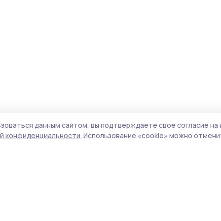
зоваться данным сайтом, вы подтверждаете свое согласие на 
й конфиденциальности.
Использование «cookie» можно отменит
Учредитель и издатель:
ООО «Издательский
Поли
дом «Тамбов»
Сай
Адрес редакции:
392000, Тамбовская обл.,
coo
г.Тамбов, ш. Моршанское, д.14а
сай
Номер телефона редакции:
8 (4752) 45-05-
испо
76
нас
Электронная почта редакции:
конф