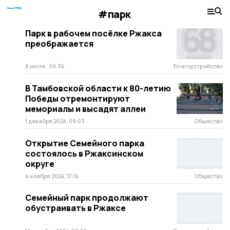
#парк
Парк в рабочем посёлке Ржакса
преображается
8 июля , 09:36
Благоустройство
В Тамбовской области к 80-летию
Победы отремонтируют
мемориалы и высадят аллеи
1 декабря 2024, 09:03
Общество
Открытие Семейного парка
состоялось в Ржаксинском
округе
4 ноября 2024, 17:14
Общество
Семейный парк продолжают
обустраивать в Ржаксе