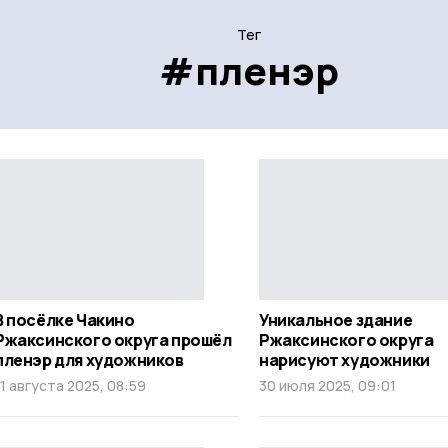
Тег
#пленэр
В посёлке Чакино
Уникальное здание
Ржаксинского округа прошёл
Ржаксинского округа
пленэр для художников
нарисуют художники
11 августа 2025, 08:59
30 июля 2025, 09:01