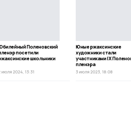
Юбилейный Поленовский
Юные ржаксинские
пленэр посетили
художники стали
ржаксинские школьники
участниками IX Полено
пленэра
2 июля 2024, 13:31
3 июля 2023, 18:08