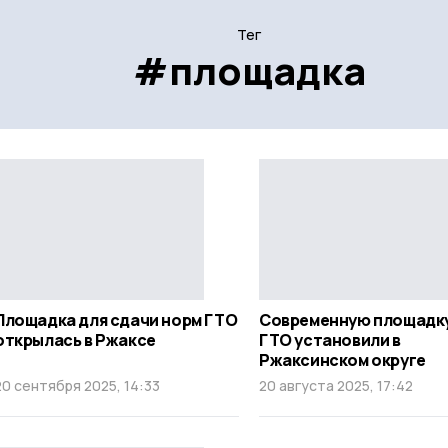
Тег
#площадка
Площадка для сдачи норм ГТО
Современную площадку
открылась в Ржаксе
ГТО установили в
Ржаксинском округе
20 сентября 2025, 14:33
20 августа 2025, 17:42