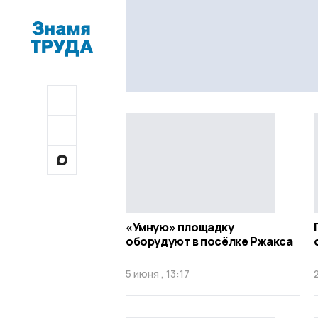
«Умную» площадку
оборудуют в посёлке Ржакса
5 июня , 13:17