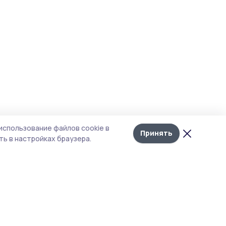
использование файлов cookie в
Принять
ь в настройках браузера.
тика конфиденциальности
т содержит сервисы, использующие
kies. Продолжая пользоваться данным
том, вы подтверждаете свое согласие на
льзование файлов cookie в соответствии с
тоящим уведомлением и Политикой
иденциальности. Использование «cookie»