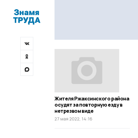
Жителя Ржаксинского района
осудят за повторную езду в
нетрезвом виде
27 мая 2022, 14:16