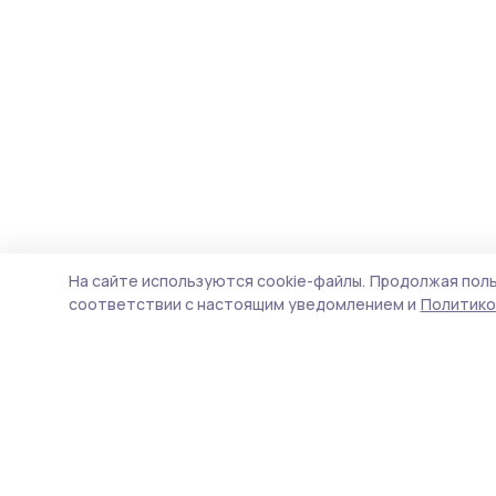
На сайте используются cookie-файлы.
Продолжая поль
соответствии с настоящим уведомлением и
Политико
Знамя труда 68
Новости
Истории
Карточки