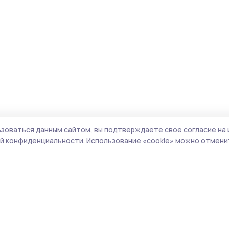
зоваться данным сайтом, вы подтверждаете свое согласие на 
й конфиденциальности.
Использование «cookie» можно отменит
Учредитель и издатель:
ООО «Издательский
Поли
дом «Тамбов»
Сай
Адрес редакции:
392000, Тамбовская обл.,
coo
г.Тамбов, ш. Моршанское, д.14а
сай
Номер телефона редакции:
8 (4752) 45-05-
испо
76
нас
Электронная почта редакции:
конф