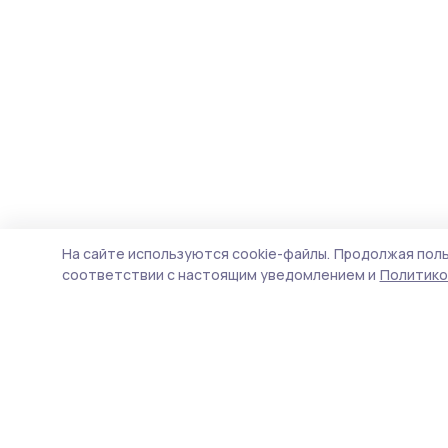
На сайте используются cookie-файлы.
Продолжая поль
соответствии с настоящим уведомлением и
Политико
Знамя труда 68
Новости
Истории
Карточки