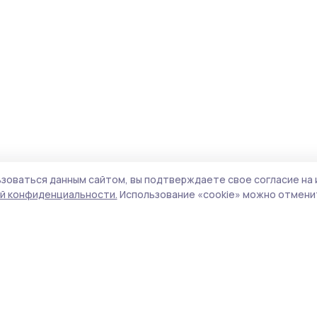
зоваться данным сайтом, вы подтверждаете свое согласие на 
й конфиденциальности.
Использование «cookie» можно отменит
Учредитель и издатель:
ООО «Издательский
Поли
дом «Тамбов»
Сай
Адрес редакции:
392000, Тамбовская обл.,
coo
г.Тамбов, ш. Моршанское, д.14а
сай
Номер телефона редакции:
8 (4752) 45-05-
испо
76
нас
Электронная почта редакции:
конф