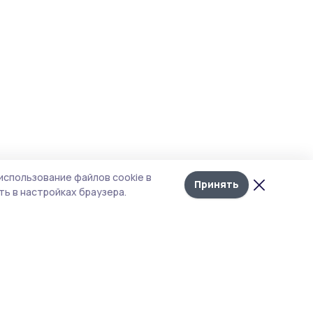
использование файлов cookie в
Принять
ь в настройках браузера.
тика конфиденциальности
т содержит сервисы, использующие
kies. Продолжая пользоваться данным
том, вы подтверждаете свое согласие на
льзование файлов cookie в соответствии с
тоящим уведомлением и Политикой
иденциальности. Использование «cookie»