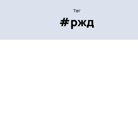
Тег
#ржд