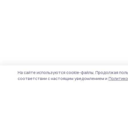
На сайте используются cookie-файлы.
Продолжая поль
соответствии с настоящим уведомлением и
Политико
Знамя труда 68
Новости
Истории
Карточки