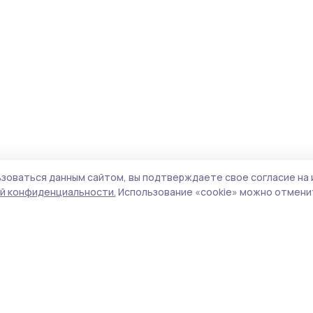
зоваться данным сайтом, вы подтверждаете свое согласие на 
й конфиденциальности.
Использование «cookie» можно отменит
Учредитель и издатель:
ООО «Издательский
Поли
дом «Тамбов»
Сай
Адрес редакции:
392000, Тамбовская обл.,
coo
г.Тамбов, ш. Моршанское, д.14а
сай
Номер телефона редакции:
8 (4752) 45-05-
испо
76
нас
Электронная почта редакции:
конф