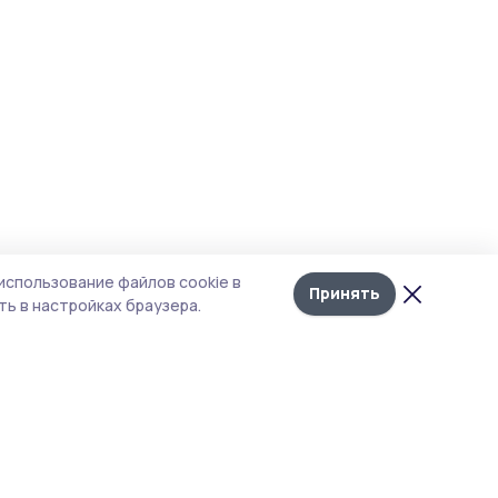
использование файлов cookie в
Принять
ь в настройках браузера.
тика конфиденциальности
т содержит сервисы, использующие
kies. Продолжая пользоваться данным
том, вы подтверждаете свое согласие на
льзование файлов cookie в соответствии с
тоящим уведомлением и Политикой
иденциальности. Использование «cookie»