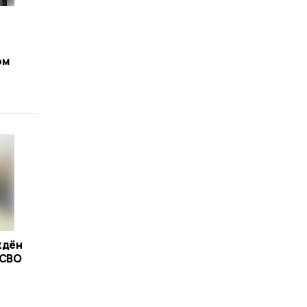
ом
ждён
 СВО