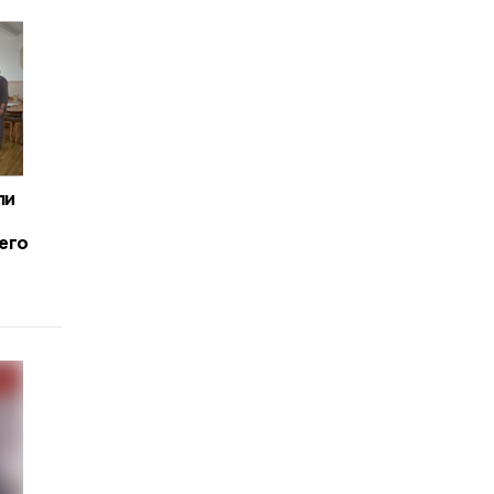
ли
его