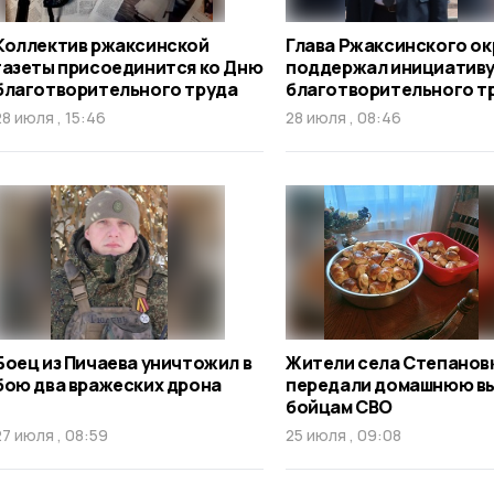
Коллектив ржаксинской
Глава Ржаксинского ок
газеты присоединится ко Дню
поддержал инициативу
благотворительного труда
благотворительного т
28 июля , 15:46
28 июля , 08:46
Боец из Пичаева уничтожил в
Жители села Степанов
бою два вражеских дрона
передали домашнюю в
бойцам СВО
27 июля , 08:59
25 июля , 09:08