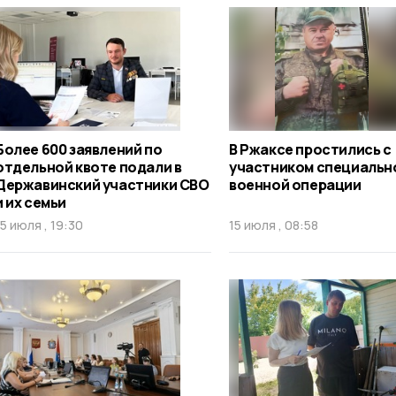
Более 600 заявлений по
В Ржаксе простились с
отдельной квоте подали в
участником специальн
Державинский участники СВО
военной операции
и их семьи
15 июля , 19:30
15 июля , 08:58