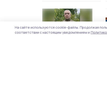
На сайте используются cookie-файлы.
Продолжая поль
соответствии с настоящим уведомлением и
Политико
Медалью «За отвагу»
наградили участника СВО из
Бондарского округа
14 июня , 15:09