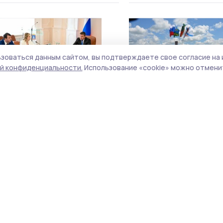
зоваться данным сайтом, вы подтверждаете свое согласие на 
й конфиденциальности.
Использование «cookie» можно отменит
Изменение общества в
Соревнования по рыбн
условиях спецоперации
ловле в память о погиб
обсудят в Тамбовской
участниках СВО прошли
области
Ржаксинском округе
9 июня , 18:23
8 июня , 09:20