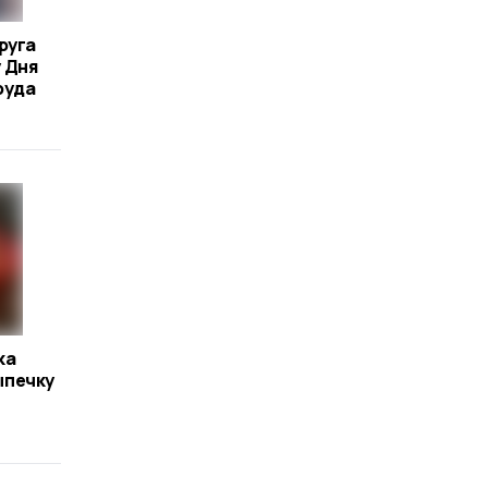
руга
 Дня
руда
ка
ыпечку