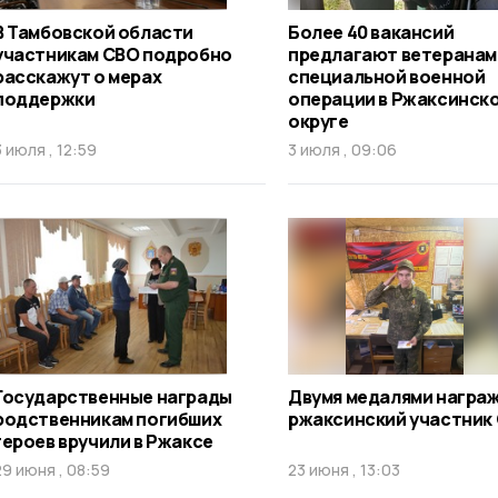
В Тамбовской области
Более 40 вакансий
участникам СВО подробно
предлагают ветеранам
расскажут о мерах
специальной военной
поддержки
операции в Ржаксинск
округе
3 июля , 12:59
3 июля , 09:06
Государственные награды
Двумя медалями награ
родственникам погибших
ржаксинский участник
героев вручили в Ржаксе
29 июня , 08:59
23 июня , 13:03