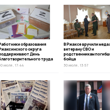
Работники образования
В Ржаксе вручили меда
Ржаксинского округа
ветерану СВО и
поддерживают День
родственникам погибш
благотворительного труда
бойца
30 июля , 17:44
30 июля , 13:57