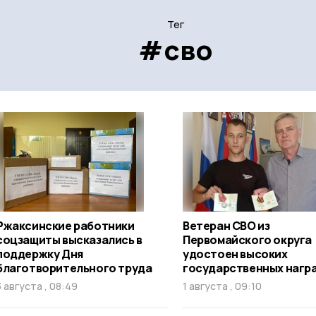
Тег
#сво
Ржаксинские работники
Ветеран СВО из
соцзащиты высказались в
Первомайского округа
поддержку Дня
удостоен высоких
благотворительного труда
государственных нагр
3 августа , 08:49
1 августа , 09:10