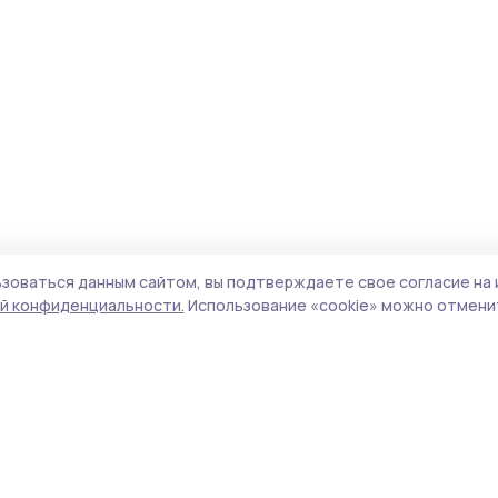
зоваться данным сайтом, вы подтверждаете свое согласие на 
й конфиденциальности.
Использование «cookie» можно отменит
Учредитель и издатель:
ООО «Издательский
Поли
дом «Тамбов»
Сай
Адрес редакции:
392000, Тамбовская обл.,
coo
г.Тамбов, ш. Моршанское, д.14а
сай
Номер телефона редакции:
8 (4752) 45-05-
испо
76
нас
Электронная почта редакции:
конф