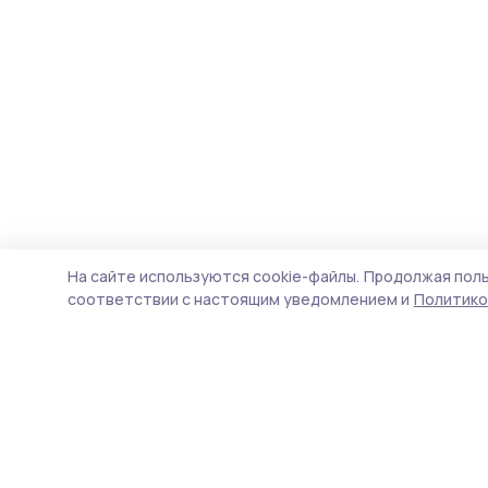
На сайте используются cookie-файлы.
Продолжая поль
соответствии с настоящим уведомлением и
Политико
Знамя труда 68
Новости
Истории
Карточки