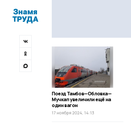
Поезд Тамбов—Обловка—
Мучкап увеличили ещё на
один вагон
17 ноября 2024, 14:13