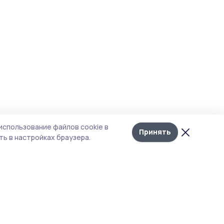
использование файлов cookie в
Принять
ь в настройках браузера.
тика конфиденциальности
т содержит сервисы, использующие
kies. Продолжая пользоваться данным
том, вы подтверждаете свое согласие на
льзование файлов cookie в соответствии с
тоящим уведомлением и Политикой
иденциальности. Использование «cookie»