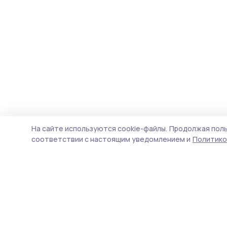
На сайте используются cookie-файлы.
Продолжая поль
соответствии с настоящим уведомлением и
Политико
Знамя труда 68
Новости
Истории
Карточки