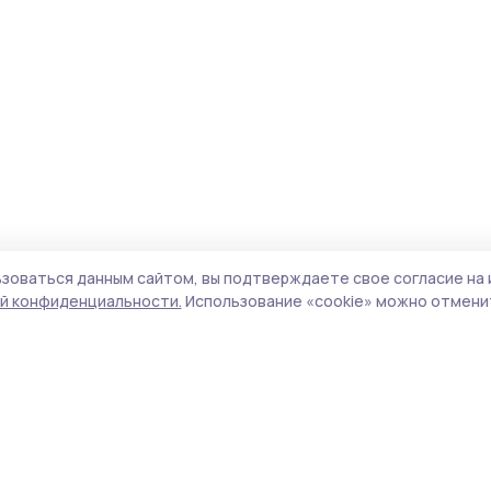
зоваться данным сайтом, вы подтверждаете свое согласие на 
й конфиденциальности.
Использование «cookie» можно отменит
Учредитель и издатель:
ООО «Издательский
Поли
дом «Тамбов»
Сай
Адрес редакции:
392000, Тамбовская обл.,
coo
г.Тамбов, ш. Моршанское, д.14а
сай
Номер телефона редакции:
8 (4752) 45-05-
испо
76
нас
Электронная почта редакции:
конф