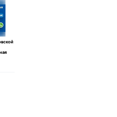
овской
ная