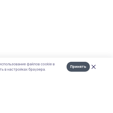
использование файлов cookie в
Принять
ь в настройках браузера.
тика конфиденциальности
т содержит сервисы, использующие
kies. Продолжая пользоваться данным
том, вы подтверждаете свое согласие на
льзование файлов cookie в соответствии с
тоящим уведомлением и Политикой
иденциальности. Использование «cookie»