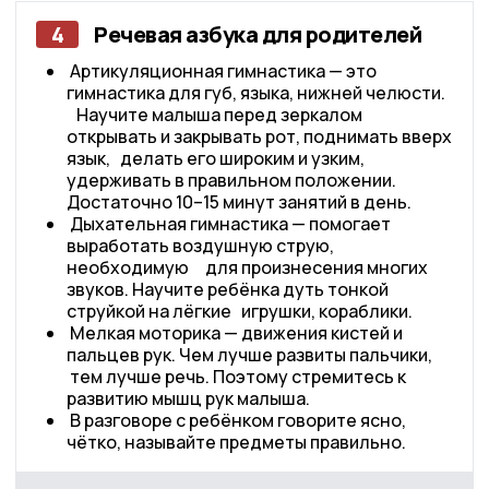
4
Речевая азбука для родителей
Артикуляционная гимнастика — это
гимнастика для губ, языка, нижней челюсти.
Научите малыша перед зеркалом
открывать и закрывать рот, поднимать вверх
язык, делать его широким и узким,
удерживать в правильном положении.
Достаточно 10–15 минут занятий в день.
Дыхательная гимнастика — помогает
выработать воздушную струю,
необходимую для произнесения многих
звуков. Научите ребёнка дуть тонкой
струйкой на лёгкие игрушки, кораблики.
Мелкая моторика — движения кистей и
пальцев рук. Чем лучше развиты пальчики,
тем лучше речь. Поэтому стремитесь к
развитию мышц рук малыша.
В разговоре с ребёнком говорите ясно,
чётко, называйте предметы правильно.