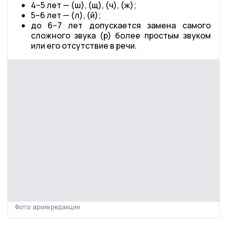
4–5 лет — (ш), (щ), (ч), (ж);
5–6 лет — (л), (й);
до 6–7 лет допускается замена самого
сложного звука (р) более простым звуком
или его отсутствие в речи.
Фото: архив редакции