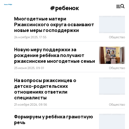
#ребенок
Многодетные матери
Ржаксинского округа осваивают
новые меры господдержки
24 ноября 2025, 17:55
Общество
Новую меру поддержки за
рождение ребёнка получают
ржаксинские многодетные семьи
25 июня 2025, 09:01
Общество
На вопросы ржаксинцев о
детско-родительских
отношениях ответили
специалисты
21 ноября 2024, 08:56
Общество
Формируем у ребёнка грамотную
речь