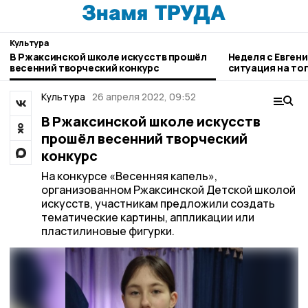
Культура
В Ржаксинской школе искусств прошёл
Неделя с Евген
весенний творческий конкурс
ситуация на то
городе и приор
Культура
26 апреля 2022, 09:52
В Ржаксинской школе искусств
прошёл весенний творческий
конкурс
На конкурсе «Весенняя капель»,
организованном Ржаксинской Детской школой
искусств, участникам предложили создать
тематические картины, аппликации или
пластилиновые фигурки.