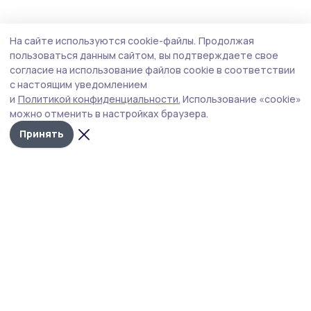
Культура
6 июля , 09:11
На сайте используются cookie-файлы.
Продолжая
Ржаксинцы могут побывать на вишнёвом
пользоваться данным сайтом, вы подтверждаете свое
фестивале
согласие на использование файлов cookie в соответствии
с настоящим уведомлением
В городе Уварово пройдёт юбилейный
и
Политикой конфиденциальности.
Использование «cookie»
гастрономический фестиваль «Вишневарово» (0+).
можно отменить в настройках браузера.
Принять