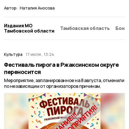
Автор:
Наталия Аносова
Издания МО
Тамбовская область
Бонд
Тамбовской области
Культура
17 июля , 13:24
Фестиваль пирога в Ржаксинском округе
переносится
Мероприятие, запланированное на 8 августа, отменили
по независящим от организаторов причинам.