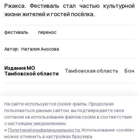
Ржакса. Фестиваль стал частью культурной
жизни жителей и гостей посёлка.
фестиваль
перенос
Автор:
Наталия Аносова
Издания МО
Тамбовская область
Бонд
Тамбовской области
Культура
6 июля , 09:11
На сайте используются cookie-файлы.
Продолжая
Ржаксинцы могут побывать на вишнёвом
пользоваться данным сайтом, вы подтверждаете свое
фестивале
согласие на использование файлов cookie в соответствии
с настоящим уведомлением
В городе Уварово пройдёт юбилейный
и
Политикой конфиденциальности.
Использование «cookie»
гастрономический фестиваль «Вишневарово» (0+).
можно отменить в настройках браузера.