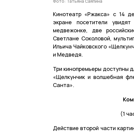
Фото: Татьяна Саяпина
Кинотеатр «Ржакса» с 14 д
экране посетители увидят
медвежонке, две российск
Светлане Соколовой, мульти
Ильича Чайковского «Щелкунч
и Медведя.
Три кинопремьеры доступны д
«Щелкунчик и волшебная фл
Санта».
Ком
(1 ча
Действие второй части карти