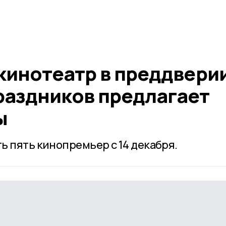
кинотеатр в преддвери
раздников предлагает
ы
ь пять кинопремьер с 14 декабря.