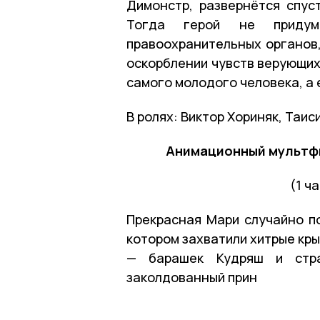
Димонстр, развернётся спус
Тогда герой не придум
правоохранительных органов,
оскорблении чувств верующих,
самого молодого человека, а 
В ролях: Виктор Хориняк, Таис
Анимационный мультф
(1 ча
Прекрасная Мари случайно по
котором захватили хитрые крыс
— барашек Кудряш и стр
заколдованный прин