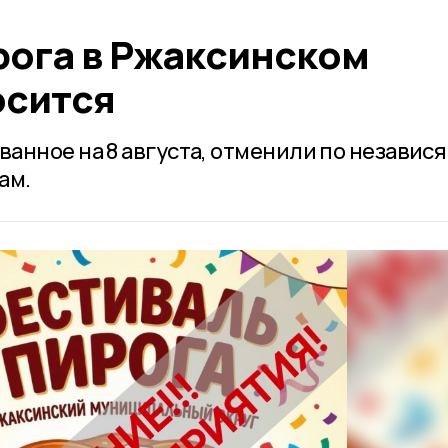
рога в Ржаксинском
осится
анное на 8 августа, отменили по независ
ам.