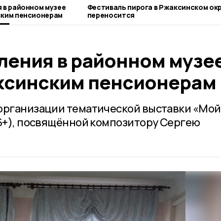
 в районном музее
Фестиваль пирога в Ржаксинском ок
ским пенсионерам
переносится
ления в районном музе
ксинским пенсионерам
организации тематической выставки «Мой
(6+), посвящённой композитору Сергею