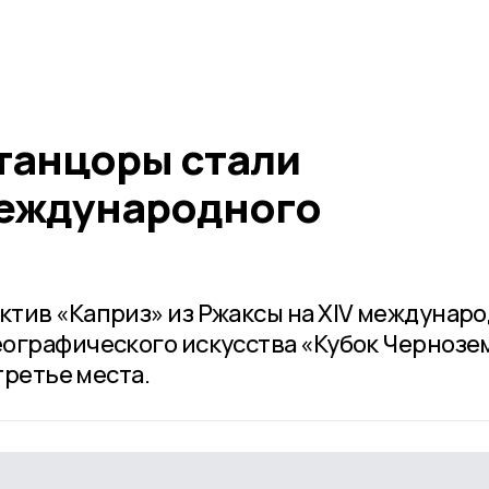
танцоры стали
международного
тив «Каприз» из Ржаксы на XIV междунар
ографического искусства «Кубок Чернозе
третье места.