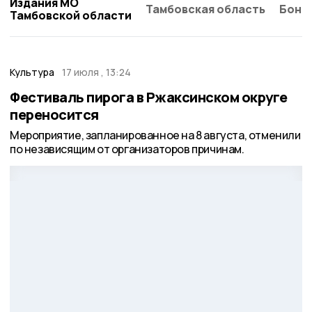
Издания МО
Тамбовская область
Бонд
Тамбовской области
Культура
17 июля , 13:24
Фестиваль пирога в Ржаксинском округе
переносится
Мероприятие, запланированное на 8 августа, отменили
по независящим от организаторов причинам.