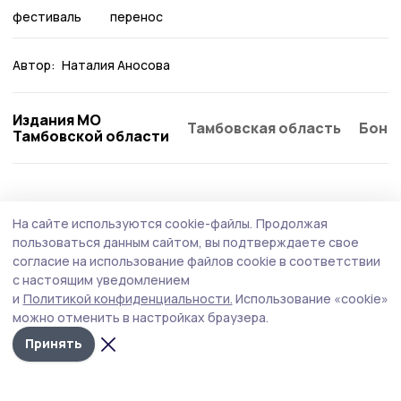
фестиваль
перенос
Автор:
Наталия Аносова
Издания МО
Тамбовская область
Бонд
Тамбовской области
Культура
6 июля , 09:11
На сайте используются cookie-файлы.
Продолжая
Ржаксинцы могут побывать на вишнёвом
пользоваться данным сайтом, вы подтверждаете свое
фестивале
согласие на использование файлов cookie в соответствии
с настоящим уведомлением
В городе Уварово пройдёт юбилейный
и
Политикой конфиденциальности.
Использование «cookie»
гастрономический фестиваль «Вишневарово» (0+).
можно отменить в настройках браузера.
Принять