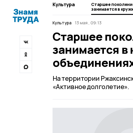
Культура
Старшее поколени
занимается в кружк
объединениях
Культура
13 мая , 09:13
Старшее поко
занимается в 
объединения
На территории Ржаксинск
«Активное долголетие».