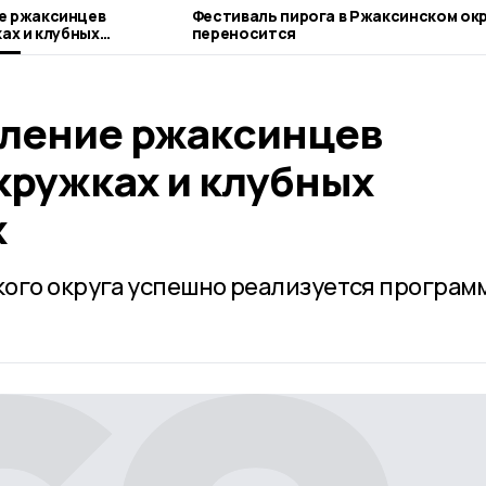
е ржаксинцев
Фестиваль пирога в Ржаксинском ок
ах и клубных
переносится
ление ржаксинцев
кружках и клубных
х
ого округа успешно реализуется програм