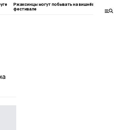
руге
Ржаксинцы могут побывать на вишнёвом
Юные талан
фестивале
Поленовск
ма