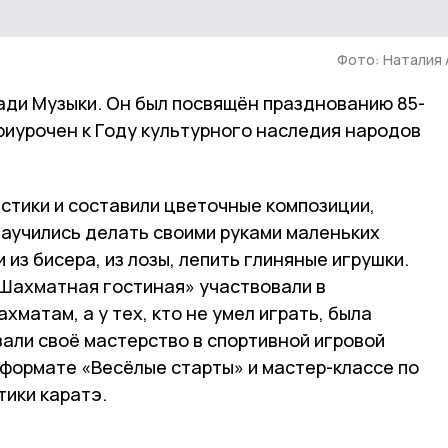
Фото: Наталия
ади Музыки. Он был посвящён празднованию 85-
риурочен к Году культурного наследия народов
стики и составили цветочные композиции,
Научились делать своими руками маленьких
и из бисера, из лозы, лепить глиняные игрушки.
Шахматная гостиная» участвовали в
матам, а у тех, кто не умел играть, была
али своё мастерство в спортивной игровой
формате «Весёлые старты» и мастер-классе по
тики каратэ.