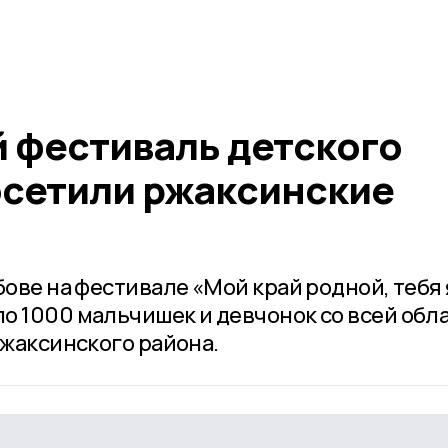
 фестиваль детского
осетили ржаксинские
бове на фестивале «Мой край родной, тебя 
о 1000 мальчишек и девчонок со всей обла
Ржаксинского района.