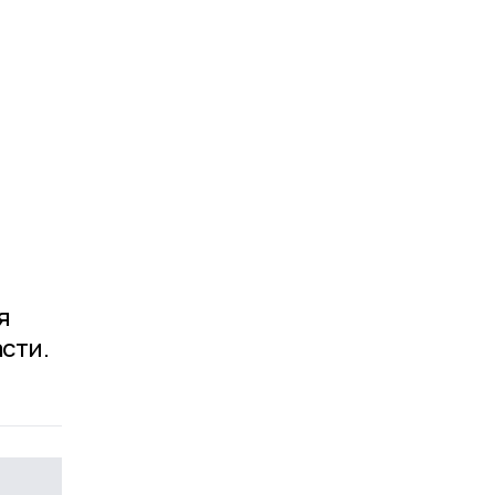
я
сти.