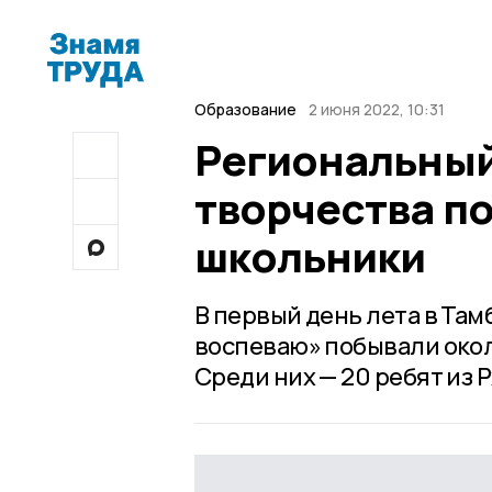
Образование
2 июня 2022, 10:31
Региональный
творчества п
школьники
В первый день лета в Там
воспеваю» побывали окол
Среди них — 20 ребят из 