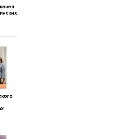
звенел
синских
ского
ах