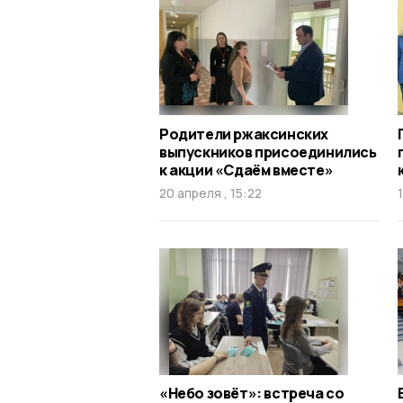
Родители ржаксинских
выпускников присоединились
к акции «Сдаём вместе»
20 апреля , 15:22
«Небо зовёт»: встреча со