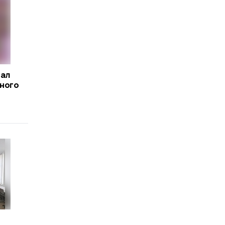
тал
ного