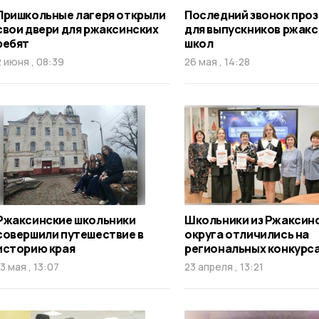
Пришкольные лагеря открыли
Последний звонок про
свои двери для ржаксинских
для выпускников ржак
ребят
школ
2 июня , 08:39
26 мая , 14:28
Ржаксинские школьники
Школьники из Ржаксин
совершили путешествие в
округа отличились на
историю края
региональных конкурс
13 мая , 13:07
23 апреля , 13:21