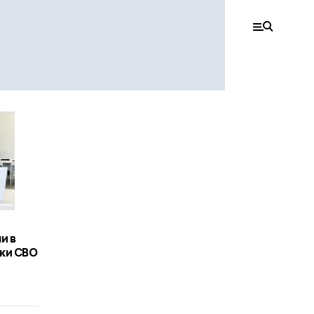
о
и в
ки СВО