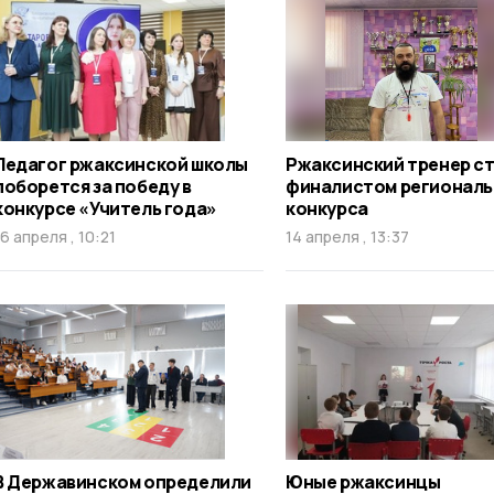
Педагог ржаксинской школы
Ржаксинский тренер с
поборется за победу в
финалистом региональ
конкурсе «Учитель года»
конкурса
16 апреля , 10:21
14 апреля , 13:37
В Державинском определили
Юные ржаксинцы