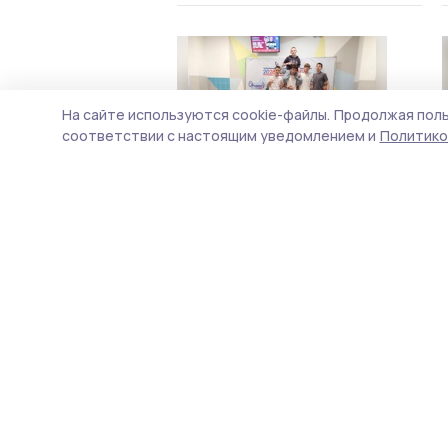
На сайте используются cookie-файлы.
Продолжая поль
соответствии с настоящим уведомлением и
Политико
Юные любители шуток из
Ржаксы выступили в финале
школьной лиги КВН
29 марта , 15:25