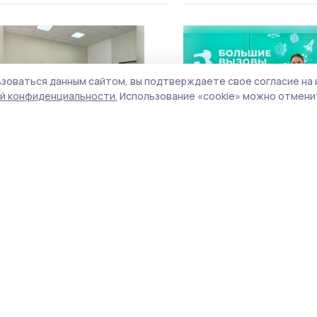
зоваться данным сайтом, вы подтверждаете свое согласие на 
й конфиденциальности.
Использование «cookie» можно отменит
С профессией ветеринара
Ржаксинская школьниц
познакомились ржаксинские
покорила «Большие вы
школьники
28 марта , 09:18
20 марта , 08:47