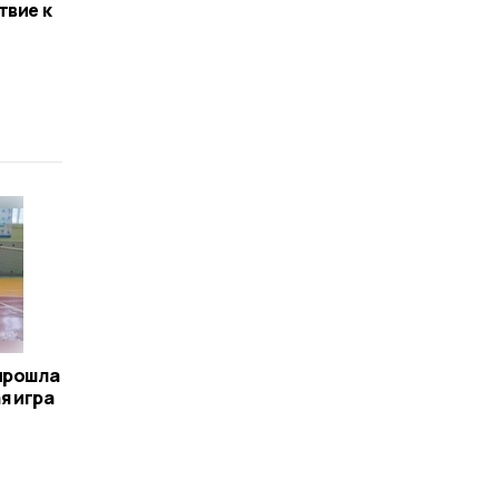
твие к
прошла
я игра