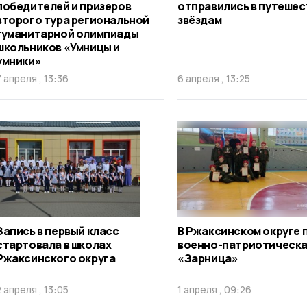
победителей и призеров
отправились в путешес
второго тура региональной
звёздам
гуманитарной олимпиады
школьников «Умницы и
умники»
7 апреля , 13:36
6 апреля , 13:25
Запись в первый класс
В Ржаксинском округе 
стартовала в школах
военно-патриотическа
Ржаксинского округа
«Зарница»
2 апреля , 13:05
1 апреля , 09:26