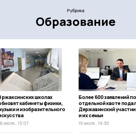
Рубрика
Образование
В ржаксинских школах
Более 600 заявлений п
обновят кабинеты физики,
отдельной квоте подал
музыки и изобразительного
Державинский участни
искусства
и их семьи
16 июля , 13:07
15 июля , 19:30