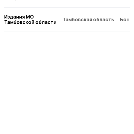
Издания МО
Тамбовская область
Бонд
Тамбовской области
Знамя труда 68