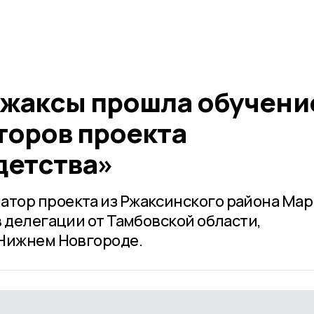
жаксы прошла обучени
торов проекта
детства»
тор проекта из Ржаксинского района Мар
в делегации от Тамбовской области,
 Нижнем Новгороде.