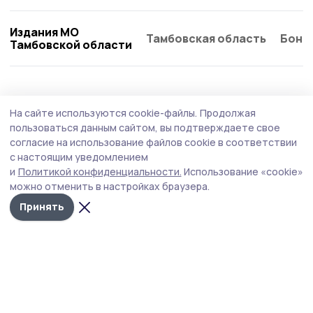
Издания МО
Тамбовская область
Бонд
Тамбовской области
Образование
16 июля , 13:07
На сайте используются cookie-файлы.
Продолжая
В ржаксинских школах обновят кабинеты
пользоваться данным сайтом, вы подтверждаете свое
физики, музыки и изобразительного
согласие на использование файлов cookie в соответствии
с настоящим уведомлением
искусства
и
Политикой конфиденциальности.
Использование «cookie»
В 2026 году по нацпроекту «Молодёжь и дети» в школы
можно отменить в настройках браузера.
Тамбовской области поступит новое современное
Принять
оборудование для занятий.