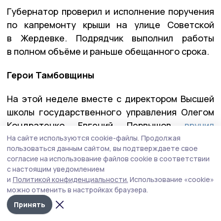
Губернатор проверил и исполнение поручения
по капремонту крыши на улице Советской
в Жердевке. Подрядчик выполнил работы
в полном объёме и раньше обещанного срока.
Герои Тамбовщины
На этой неделе вместе с директором Высшей
школы государственного управления Олегом
Кондратенко Евгений Первышов
вручил
дипломы выпускникам региональной кадровой
На сайте используются cookie-файлы.
Продолжая
пользоваться данным сайтом, вы подтверждаете свое
программы «Герои Тамбовщины». Эта
согласие на использование файлов cookie в соответствии
программа разрабатывалась по инициативе
с настоящим уведомлением
Евгения Первышова — выпускника
и
Политикой конфиденциальности.
Использование «cookie»
можно отменить в настройках браузера.
федеральной программы «Время героев», и
реализовывалась вместе с его коллегами по
Принять
программе — Алексеем Кондратьевым и