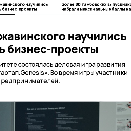
жавинского научились
Более 80 тамбовских выпускник
ь бизнес-проекты
набрали максимальные баллы на
жавинского научились
ь бизнес-проекты
тете состоялась деловая игра развития
ртап.Genesis». Во время игры участники
 предпринимателей.