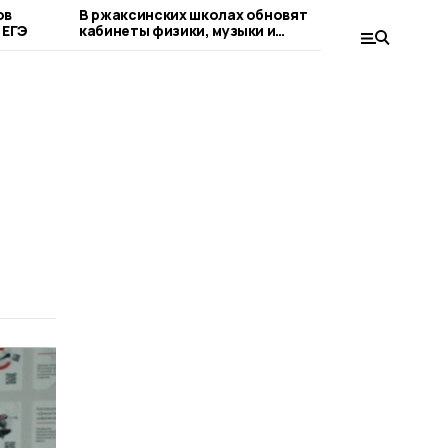
ов
В ржаксинских школах обновят
Более 
 ЕГЭ
кабинеты физики, музыки и
квоте 
изобразительного искусства
СВО и 