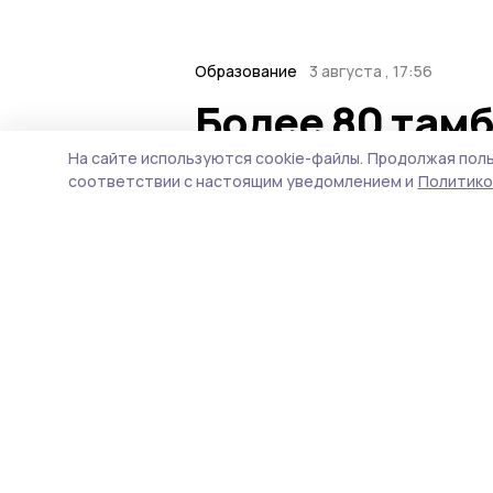
Образование
3 августа , 17:56
Более 80 там
набрали макс
На сайте используются cookie-файлы.
Продолжая поль
соответствии с настоящим уведомлением и
Политико
На оперативном совещани
Тамбовской области.