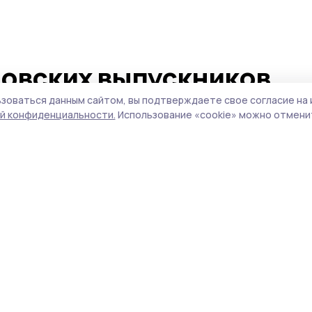
бовских выпускников
имальные баллы на ЕГЭ
зоваться данным сайтом, вы подтверждаете свое согласие на 
й конфиденциальности.
Использование «cookie» можно отменит
и подвели итоги кампании ЕГЭ‑2026 в