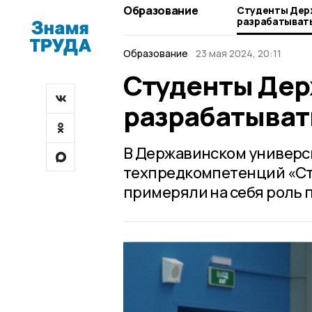
Образование
Студенты Дер
разрабатыват
Образование
23 мая 2024, 20:11
Студенты Дер
разрабатыват
В Державинском универси
техпредкомпетенций «Ста
примеряли на себя роль