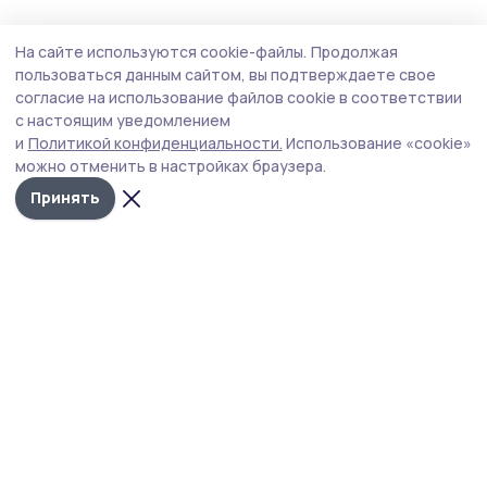
Образование
16 июля , 13:07
На сайте используются cookie-файлы.
Продолжая
В ржаксинских школах обновят кабинеты
пользоваться данным сайтом, вы подтверждаете свое
физики, музыки и изобразительного
согласие на использование файлов cookie в соответствии
с настоящим уведомлением
искусства
и
Политикой конфиденциальности.
Использование «cookie»
В 2026 году по нацпроекту «Молодёжь и дети» в школы
можно отменить в настройках браузера.
Тамбовской области поступит новое современное
Принять
оборудование для занятий.