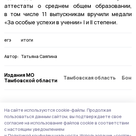
аттестаты о среднем общем образовании,
в том числе 11 выпускникам вручили медали
«За особые успехи в учении» I и II степени.
егэ
итоги
Автор:
Татьяна Саяпина
Издания МО
Тамбовская область
Бонд
Тамбовской области
Образование
16 июля , 13:07
На сайте используются cookie-файлы.
Продолжая
В ржаксинских школах обновят кабинеты
пользоваться данным сайтом, вы подтверждаете свое
физики, музыки и изобразительного
согласие на использование файлов cookie в соответствии
с настоящим уведомлением
искусства
и
Политикой конфиденциальности.
Использование «cookie»