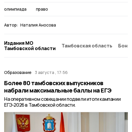
олимпиада
право
Автор:
Наталия Аносова
Издания МО
Тамбовская область
Бонд
Тамбовской области
Образование
3 августа , 17:56
Более 80 тамбовских выпускников
набрали максимальные баллы на ЕГЭ
На оперативном совещании подвели итоги кампании
ЕГЭ‑2026 в Тамбовской области.