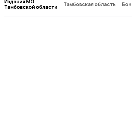
Издания МО
Тамбовская область
Бонд
Тамбовской области
Знамя труда 68
Новости