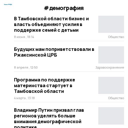
#демография
В Тамбовской области бизнес и
власть объединяют усилия в
поддержке семей с детьми
8 июня , 18:14
Общество
Будущих мам поприветствовали в
Ржаксинской ЦРБ
8 апреля , 12:50
Здравоохранение
Программа по поддержке
материнства стартует в
Тамбовской области
4 марта , 13:18
Общество
Владимир Путин призвал глав
регионов уделять больше
внимания демографической
политике