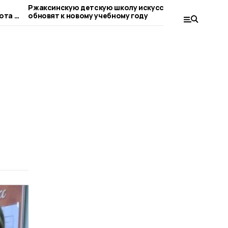
Ржаксинскую детскую школу искусств
В Тамбовс
ота в
обновят к новому учебному году
ветераны 
професси