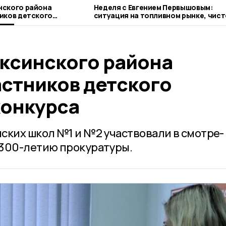
нского района
Неделя с Евгением Первышовым:
иков детского
ситуация на топливном рынке, чист
урса
городе и приоритеты образования
ксинского района
астников детского
конкурса
ских школ №1 и №2 участвовали в смотре-
 300-летию прокуратуры.