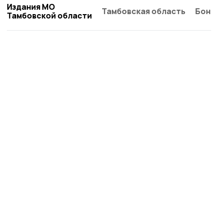
Издания МО
Тамбовская область
Бонд
Тамбовской области
Знамя труда 68
Новости