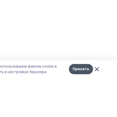
использование файлов cookie в
Принять
ь в настройках браузера.
тика конфиденциальности
т содержит сервисы, использующие
kies. Продолжая пользоваться данным
том, вы подтверждаете свое согласие на
льзование файлов cookie в соответствии с
тоящим уведомлением и Политикой
иденциальности. Использование «cookie»