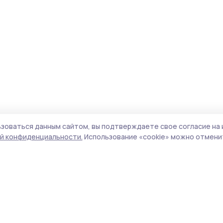
зоваться данным сайтом, вы подтверждаете свое согласие на 
й конфиденциальности.
Использование «cookie» можно отменит
Учредитель и издатель:
ООО «Издательский
Поли
дом «Тамбов»
Сай
Адрес редакции:
392000, Тамбовская обл.,
coo
г.Тамбов, ш. Моршанское, д.14а
сай
Номер телефона редакции:
8 (4752) 45-05-
испо
76
нас
Электронная почта редакции:
конф