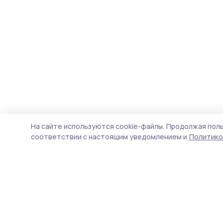
На сайте используются cookie-файлы.
Продолжая поль
соответствии с настоящим уведомлением и
Политико
Знамя труда 68
Новости
Истории
Карточки