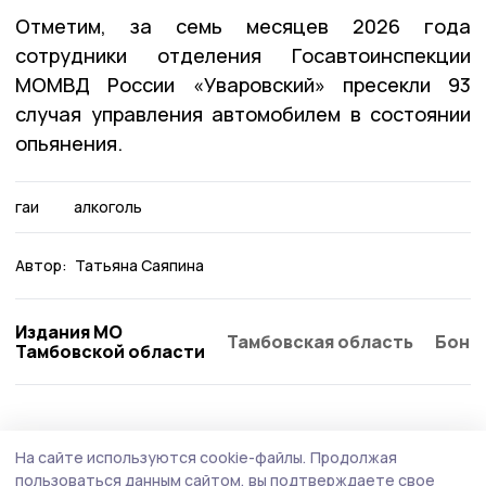
Отметим, за семь месяцев 2026 года
сотрудники отделения Госавтоинспекции
МОМВД России «Уваровский» пресекли 93
случая управления автомобилем в состоянии
опьянения.
гаи
алкоголь
Автор:
Татьяна Саяпина
Издания МО
Тамбовская область
Бонд
Тамбовской области
Общество
Вчера, 17:54
На сайте используются cookie-файлы.
Продолжая
Глава Тамбовской области провёл приём
пользоваться данным сайтом, вы подтверждаете свое