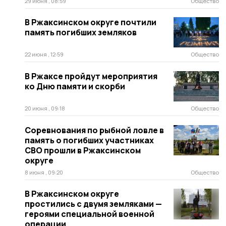
29 июня , 08:59
Общество
В Ржаксинском округе почтили
память погибших земляков
22 июня , 12:59
Общество
В Ржаксе пройдут мероприятия
ко Дню памяти и скорби
20 июня , 09:18
Общество
Соревнования по рыбной ловле в
память о погибших участниках
СВО прошли в Ржаксинском
округе
8 июня , 09:20
Общество
В Ржаксинском округе
простились с двумя земляками —
героями специальной военной
операции