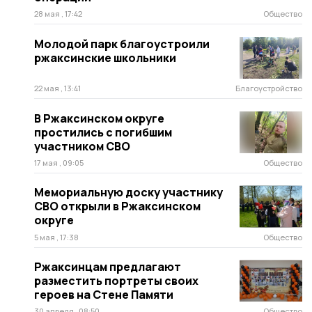
28 мая , 17:42
Общество
Молодой парк благоустроили
ржаксинские школьники
22 мая , 13:41
Благоустройство
В Ржаксинском округе
простились с погибшим
участником СВО
17 мая , 09:05
Общество
Мемориальную доску участнику
СВО открыли в Ржаксинском
округе
5 мая , 17:38
Общество
Ржаксинцам предлагают
разместить портреты своих
героев на Стене Памяти
30 апреля , 08:50
Общество