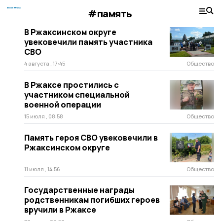
#память
В Ржаксинском округе
увековечили память участника
СВО
4 августа , 17:45
Общество
В Ржаксе простились с
участником специальной
военной операции
15 июля , 08:58
Общество
Память героя СВО увековечили в
Ржаксинском округе
11 июля , 14:56
Общество
Государственные награды
родственникам погибших героев
вручили в Ржаксе