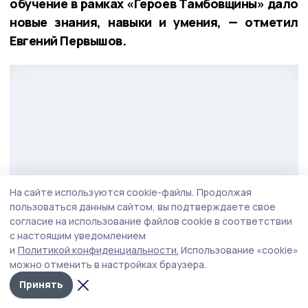
обучение в рамках «Героев Тамбовщины» дало
новые знания, навыки и умения, — отметил
Евгений Первышов.
На сайте используются cookie-файлы.
Продолжая
пользоваться данным сайтом, вы подтверждаете свое
согласие на использование файлов cookie в соответствии
с настоящим уведомлением
и
Политикой конфиденциальности.
Использование «cookie»
можно отменить в настройках браузера.
Фото: Вадим Панов
Принять
По его словам выпускники программы готовы