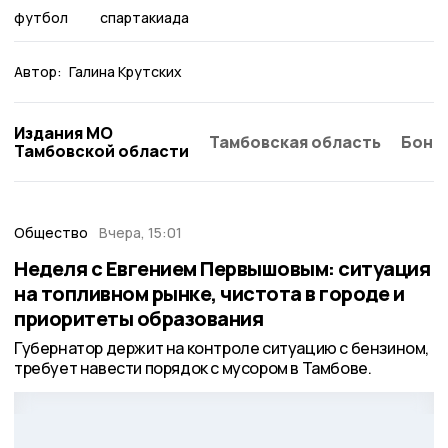
футбол
спартакиада
Автор:
Галина Крутских
Издания МО
Тамбовская область
Бонд
Тамбовской области
Общество
Вчера, 15:01
Неделя с Евгением Первышовым: ситуация
на топливном рынке, чистота в городе и
приоритеты образования
Губернатор держит на контроле ситуацию с бензином,
требует навести порядок с мусором в Тамбове.