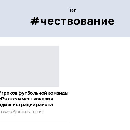
Тег
#чествование
Игроков футбольной команды
«Ржакса» чествовали в
администрации района
21 октября 2022, 11:09