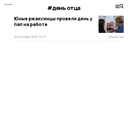
#день отца
Юные ржаксинцы провели день у
пап на работе
15 октября 2021, 10:17
Общество