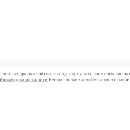
зоваться данным сайтом, вы подтверждаете свое согласие на 
й конфиденциальности.
Использование «cookie» можно отменит
Учредитель и издатель:
ООО «Издательский
Поли
дом «Тамбов»
Сай
Адрес редакции:
392000, Тамбовская обл.,
coo
г.Тамбов, ш. Моршанское, д.14а
сай
Номер телефона редакции:
8 (4752) 45-05-
испо
76
нас
Электронная почта редакции:
конф