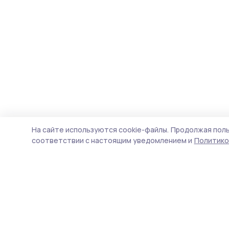
На сайте используются cookie-файлы.
Продолжая поль
соответствии с настоящим уведомлением и
Политико
Знамя труда 68
Новости
Истории
Карточки