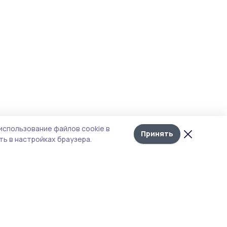
использование файлов cookie в
Принять
ь в настройках браузера.
тика конфиденциальности
т содержит сервисы, использующие
kies. Продолжая пользоваться данным
том, вы подтверждаете свое согласие на
льзование файлов cookie в соответствии с
тоящим уведомлением и Политикой
иденциальности. Использование «cookie»