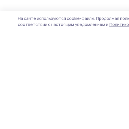
На сайте используются cookie-файлы.
Продолжая поль
соответствии с настоящим уведомлением и
Политико
Знамя труда 68
Новости
Истории
Карточки
Фотогалереи
Проекты
Новости компаний
Документы НПА
Объявления
Подписка на газету