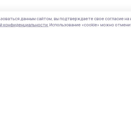
зоваться данным сайтом, вы подтверждаете свое согласие на 
й конфиденциальности.
Использование «cookie» можно отменит
Учредитель и издатель:
ООО «Издательский
Поли
дом «Тамбов»
Сай
Адрес редакции:
392000, Тамбовская обл.,
coo
г.Тамбов, ш. Моршанское, д.14а
сай
Номер телефона редакции:
8 (4752) 45-05-
испо
76
нас
Электронная почта редакции:
конф
zntrooda@mail.ru
можн
Главный редактор:
Саяпина Т.П.
Все
Адрес для обращений и направления
авто
корреспонденции:
цит
393520, Тамбовская область, Ржаксинский
ги
район, р.п. Ржакса, ул. Первомайская, д. 4
http
Телефон:
8 (47555) 2-56-82
обяз
Подать объявление, разместить рекламу,
Ред
подписаться на газету:
дос
Телефон:
8 (900) 497-31-77
объ