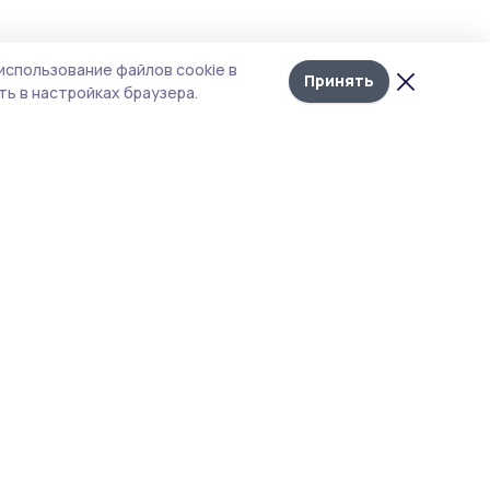
использование файлов cookie в
Принять
ь в настройках браузера.
тика конфиденциальности
т содержит сервисы, использующие
kies. Продолжая пользоваться данным
том, вы подтверждаете свое согласие на
льзование файлов cookie в соответствии с
тоящим уведомлением и Политикой
иденциальности. Использование «cookie»
о отменить в настройках браузера.
 материалы сайта защищены законом об
рских правах. При полном или частичном
ировании материалов наличие активной
перссылки на источник
s://gazetarzhaksa.ru и указание автора
ательно.
акция не несет ответственности за
товерность информации в рекламных
явлениях.