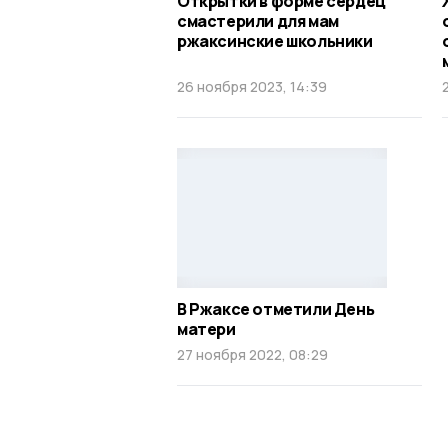
Открытки в форме сердец
смастерили для мам
ржаксинские школьники
26 ноября 2023, 14:39
В Ржаксе отметили День
матери
27 ноября 2022, 08:29