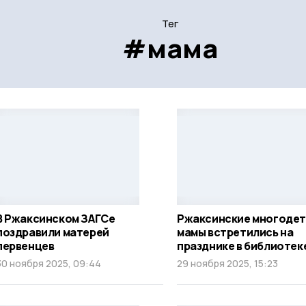
Тег
#мама
В Ржаксинском ЗАГСе
Ржаксинские многоде
поздравили матерей
мамы встретились на
первенцев
празднике в библиотек
30 ноября 2025, 09:44
29 ноября 2025, 15:23