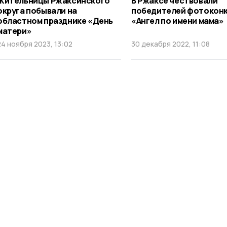
Жительницы Ржаксинского
В Ржаксе чествовали
округа побывали на
победителей фотокон
областном празднике «День
«Ангел по имени мама»
матери»
24 ноября 2023, 13:02
30 декабря 2022, 11:08