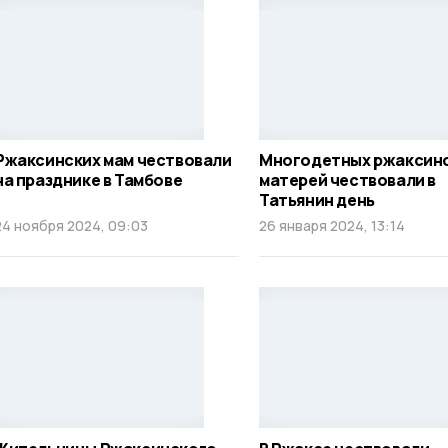
Ржаксинских мам чествовали
Многодетных ржаксин
на празднике в Тамбове
матерей чествовали в
Татьянин день
24 ноября 2024, 09:03
26 января 2024, 13:14