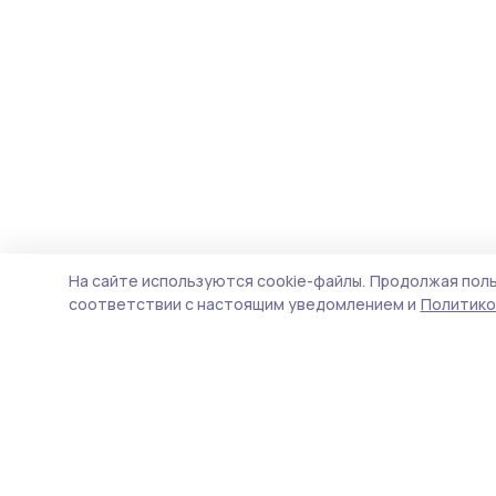
На сайте используются cookie-файлы.
Продолжая поль
соответствии с настоящим уведомлением и
Политико
Знамя труда 68
Новости
Истории
Карточки