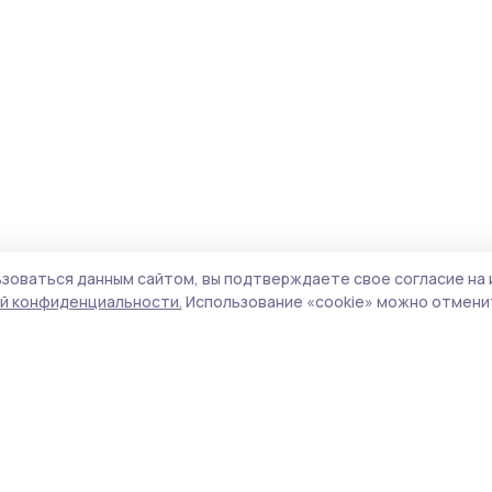
зоваться данным сайтом, вы подтверждаете свое согласие на 
й конфиденциальности.
Использование «cookie» можно отменит
Учредитель и издатель:
ООО «Издательский
Поли
дом «Тамбов»
Сай
Адрес редакции:
392000, Тамбовская обл.,
coo
г.Тамбов, ш. Моршанское, д.14а
сай
Номер телефона редакции:
8 (4752) 45-05-
испо
76
нас
Электронная почта редакции:
конф