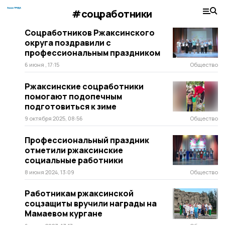
#соцработники
Соцработников Ржаксинского
округа поздравили с
профессиональным праздником
6 июня , 17:15
Общество
Ржаксинские соцработники
помогают подопечным
подготовиться к зиме
9 октября 2025, 08:56
Общество
Профессиональный праздник
отметили ржаксинские
социальные работники
8 июня 2024, 13:09
Общество
Работникам ржаксинской
соцзащиты вручили награды на
Мамаевом кургане