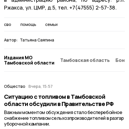
Ржакса, ул. ЦМР, д.5, тел. +7(47555) 2-57-38.
сво
помощь
семьи
Автор:
Татьяна Саяпина
Издания МО
Тамбовская область
Бонд
Тамбовской области
Общество
Вчера, 15:57
Ситуацию с топливом в Тамбовской
области обсудили в Правительстве РФ
Важным моментом обсуждения стало бесперебойное
снабжение топливом сельхозпроизводителей в разгар
уборочной кампании.