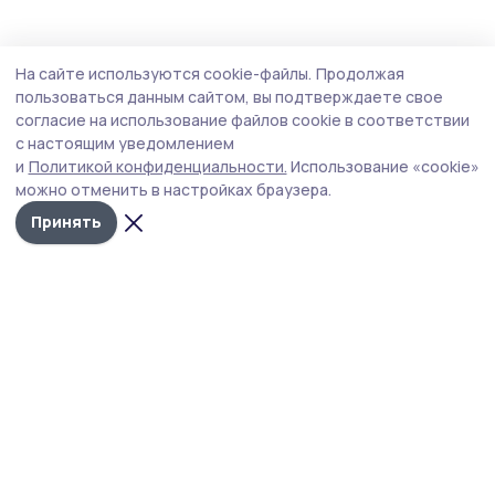
Общество
Вчера, 09:05
На сайте используются cookie-файлы.
Продолжая
Сельский клуб обновят в Ржаксинском
пользоваться данным сайтом, вы подтверждаете свое
округе
согласие на использование файлов cookie в соответствии
с настоящим уведомлением
В помещении заменят потолочное покрытие на новое,
и
Политикой конфиденциальности.
Использование «cookie»
установят современные светильники, обновят
можно отменить в настройках браузера.
напольное покрытие и стены.
Принять