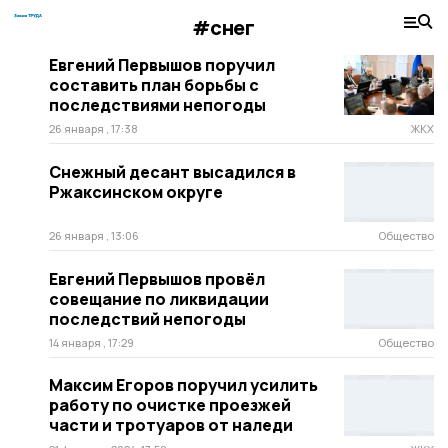
#снег
Евгений Первышов поручил
составить план борьбы с
последствиями непогоды
26 января , 17:38
ЖКХ
Снежный десант высадился в
Ржаксинском округе
26 января , 13:06
Общество
Евгений Первышов провёл
совещание по ликвидации
последствий непогоды
14 января , 17:29
Общество
Максим Егоров поручил усилить
работу по очистке проезжей
части и тротуаров от наледи