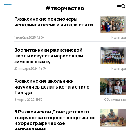
#творчество
Ржаксинские пенсионеры
исполняли песни и читали стихи
1 ноября 2025, 12:04
Культура
Воспитанники ржаксинской
школы искусств нарисовали
зимнюю сказку
27 января 2024, 14:34
Культура
Ржаксинские школьники
научились делать кота в стиле
Тильда
8 марта 2022, 11:50
Образование
В Ржаксинском Доме детского
творчества откроют спортивное
и хореографическое
направления